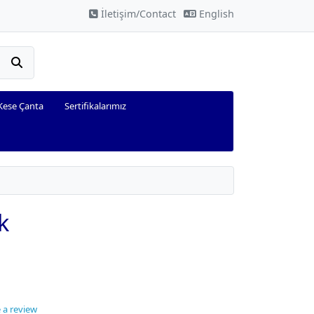
İletişim/Contact
English
Kese Çanta
Sertifikalarımız
k
 a review