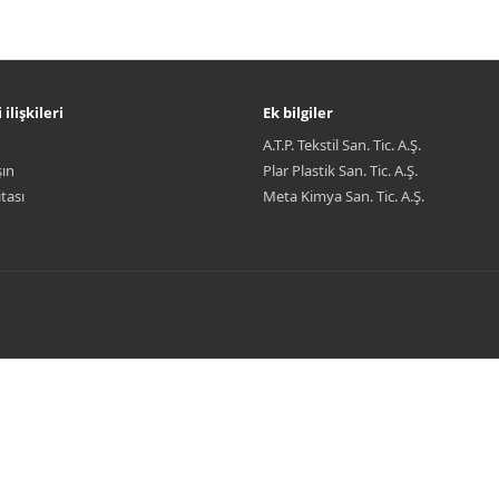
ilişkileri
Ek bilgiler
A.T.P. Tekstil San. Tic. A.Ş.
şın
Plar Plastik San. Tic. A.Ş.
itası
Meta Kimya San. Tic. A.Ş.