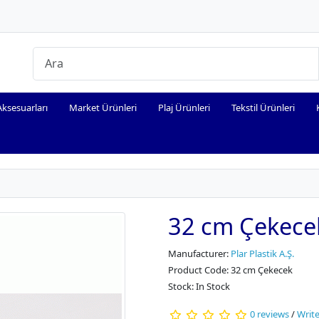
ksesuarları
Market Ürünleri
Plaj Ürünleri
Tekstil Ürünleri
32 cm Çekece
Manufacturer:
Plar Plastik A.Ş.
Product Code: 32 cm Çekecek
Stock: In Stock
0 reviews
/
Write